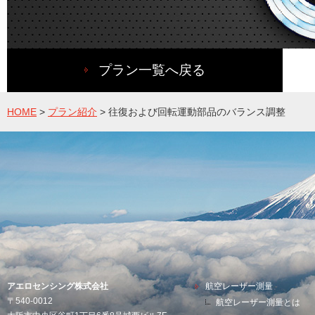
プラン一覧へ戻る
HOME
>
プラン紹介
>
往復および回転運動部品のバランス調整
アエロセンシング株式会社
航空レーザー測量
〒540-0012
航空レーザー測量とは